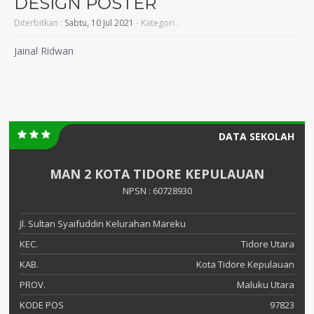
DESIGN POSTER
Diterbitkan :
Sabtu, 10 Jul 2021
- Kategori :
Jainal Ridwan
DATA SEKOLAH
MAN 2 KOTA TIDORE KEPULAUAN
NPSN : 60728930
Jl. Sultan Syaifuddin Kelurahan Mareku
KEC.
Tidore Utara
KAB.
Kota Tidore Kepulauan
PROV.
Maluku Utara
KODE POS
97823