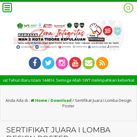
t Tahun Baru Islam 1448 H. Semoga Allah SWT melimpahkan keberkahan, 
Anda Ada di :
Home
/
Download
/
Sertifikat Juara I Lomba Design
Poster
SERTIFIKAT JUARA I LOMBA