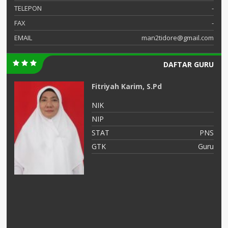
TELEPON
-
FAX
-
EMAIL
man2tidore@gmail.com
DAFTAR GURU
Fitriyah Karim, S.Pd
NIK
NIP
NS
STAT
PNS
as
GTK
Guru