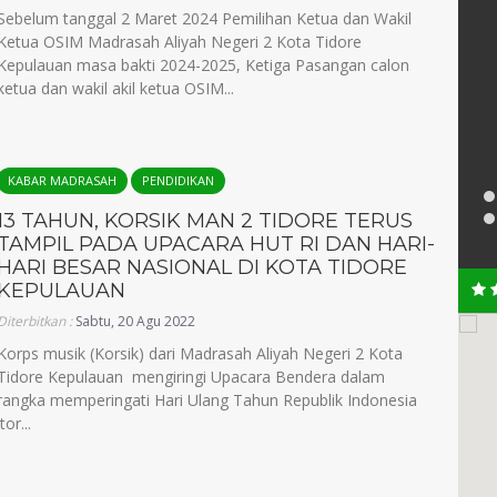
Sebelum tanggal 2 Maret 2024 Pemilihan Ketua dan Wakil
Ketua OSIM Madrasah Aliyah Negeri 2 Kota Tidore
Kepulauan masa bakti 2024-2025, Ketiga Pasangan calon
ketua dan wakil akil ketua OSIM...
KABAR MADRASAH
PENDIDIKAN
13 TAHUN, KORSIK MAN 2 TIDORE TERUS
TAMPIL PADA UPACARA HUT RI DAN HARI-
HARI BESAR NASIONAL DI KOTA TIDORE
KEPULAUAN
Diterbitkan :
Sabtu, 20 Agu 2022
Korps musik (Korsik) dari Madrasah Aliyah Negeri 2 Kota
Tidore Kepulauan mengiringi Upacara Bendera dalam
rangka memperingati Hari Ulang Tahun Republik Indonesia
or...