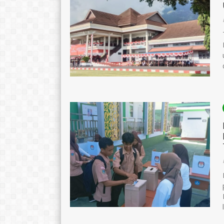
Sumarni Ali, S.Pd
Janiba Fabanyo
NIK
NIK
NIP
NIP
STAT
PNS
STAT
GTK
Guru Matematika
GTK
Guru PKN_