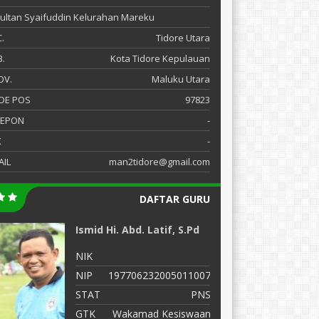
 Sultan Syaifuddin Kelurahan Mareku
.
Tidore Utara
.
Kota Tidore Kepulauan
OV.
Maluku Utara
DE POS
97823
LEPON
-
X
-
AIL
man2tidore@gmail.com
DAFTAR GURU
Ismid Hi. Abd. Latif, S.Pd
R
NIK
N
NIP
197706232005011007
N
STAT
PNS
S
GTK
Wakamad Kesiswaan
G