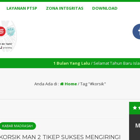
LAYANAN PTSP
ZONA INTEGRITAS
DOWNLOAD
1 Bulan Yang Lalu
/ Selamat Tahun Baru Islam 1448 H.
Anda Ada di :
Home
/
Tag "#korsik"
M
KABAR MADRASAH
KORSIK MAN 2 TIKEP SUKSES MENGIRINGI