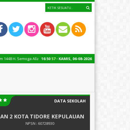
 Semoga Allah SWT melimpahkan keberkahan, kesehatan, dan kesuksesan k
16
:
50
57
- KAMIS, 06-08-2026
DATA SEKOLAH
AN 2 KOTA TIDORE KEPULAUAN
NPSN : 60728930