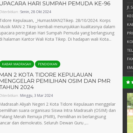
UPACARA HARI SUMPAH PEMUDA KE-96
Jl.
Diterbitkan :
Senin, 28 Okt 2024
KEC
Tidore Kepulauan, _HumasMAN2Tikep. 28/10/2024. Korps
KAB
Musik MAN 2 Tikep kembali menunjukkan kualitasnya dalam
upacara peringatan Hari Sumpah Pemuda yang berlangsung
PR
di halaman Kantor Wali Kota Tikep. Di hadapan wali Kota...
KO
TE
FA
KABAR MADRASAH
PENDIDIKAN
EM
MAN 2 KOTA TIDORE KEPULAUAN
MENGGELAR PEMILIHAN OSIM DAN PMR
TAHUN 2024
, S.Pd
Diterbitkan :
Minggu, 3 Mar 2024
Fatma Taher,S.S
Madrasah Aliyah Negeri 2 Kota Tidore Kepulauan menggelar
NIK
pemilihan suara organisasi Siswa Intra Madrasah (OSIM) dan
NIP
Palang Merah Remaja (PMR), Pemilihan ini berlangsung
lancar dan demokratis. Seluruh Dewan Guru ,...
PNS
STAT
Pembina UKS
GTK