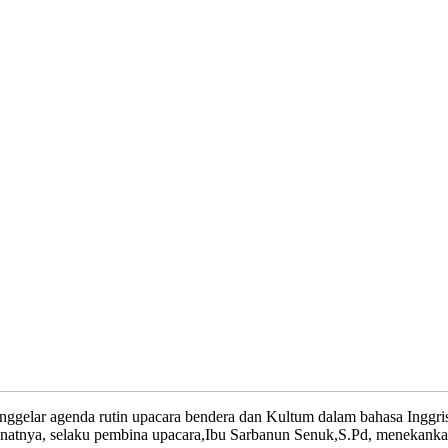
ar agenda rutin upacara bendera dan Kultum dalam bahasa Inggris p
atnya, selaku pembina upacara,Ibu Sarbanun Senuk,S.Pd, menekankan d