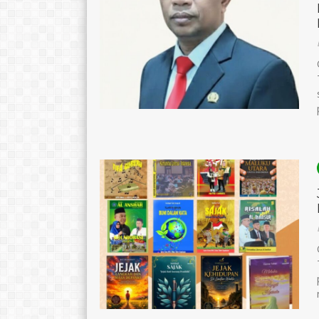
Janiba Fabanyo, S.Pd
Rusli Sin, M.Pd
NIK
NIK
NIP
NIP
STAT
PNS
STAT
GTK
Guru PKN_Pembina UKS
GTK
Guru Seja