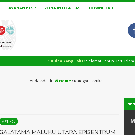
LAYANAN PTSP
ZONA INTEGRITAS
DOWNLOAD
1 Bulan Yang Lalu
/ Selamat Tahun Baru Islam 1448 H.
Anda Ada di :
Home
/
Kategori "Artikel"
M
ARTIKEL
GALATAMA MALUKU UTARA EPISENTRUM