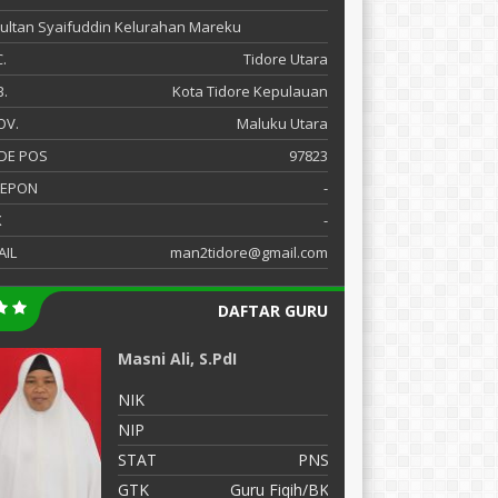
 Sultan Syaifuddin Kelurahan Mareku
.
Tidore Utara
.
Kota Tidore Kepulauan
OV.
Maluku Utara
DE POS
97823
LEPON
-
X
-
AIL
man2tidore@gmail.com
DAFTAR GURU
Masni Ali, S.PdI
M
NIK
N
NIP
N
STAT
PNS
S
GTK
Guru Fiqih/BK
G