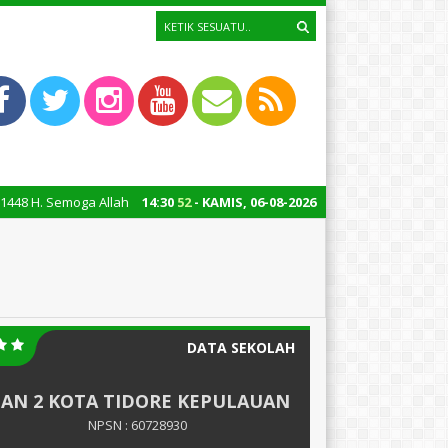
 Semoga Allah SWT melimpahkan keberkahan, kesehatan, dan kesuksesan k
14
:
30
52
- KAMIS, 06-08-2026
DATA SEKOLAH
AN 2 KOTA TIDORE KEPULAUAN
NPSN : 60728930