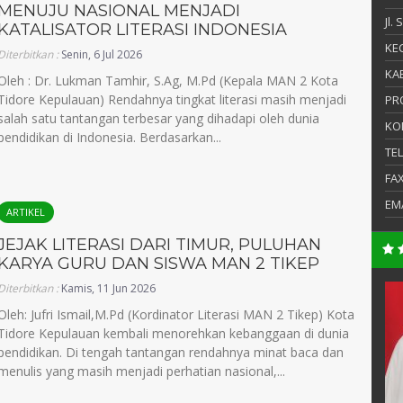
MENUJU NASIONAL MENJADI
Jl.
KATALISATOR LITERASI INDONESIA
KEC
Diterbitkan :
Senin, 6 Jul 2026
KAB
Oleh : Dr. Lukman Tamhir, S.Ag, M.Pd (Kepala MAN 2 Kota
Tidore Kepulauan) Rendahnya tingkat literasi masih menjadi
PR
salah satu tantangan terbesar yang dihadapi oleh dunia
KO
pendidikan di Indonesia. Berdasarkan...
TE
FA
EM
ARTIKEL
JEJAK LITERASI DARI TIMUR, PULUHAN
KARYA GURU DAN SISWA MAN 2 TIKEP
Diterbitkan :
Kamis, 11 Jun 2026
Rosita Abd. Gani, S.Pd
Oleh: Jufri Ismail,M.Pd (Kordinator Literasi MAN 2 Tikep) Kota
NIK
Tidore Kepulauan kembali menorehkan kebanggaan di dunia
NIP
pendidikan. Di tengah tantangan rendahnya minat baca dan
menulis yang masih menjadi perhatian nasional,...
PNS
STAT
PPPK
rah Indonesia
GTK
Guru Bahasa Arab