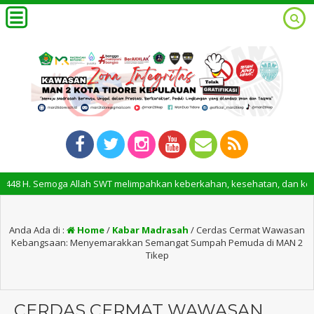
. Semoga Allah SWT melimpahkan keberkahan, kesehatan, dan kesuksesan 
Anda Ada di :
Home
/
Kabar Madrasah
/
Cerdas Cermat Wawasan
Kebangsaan: Menyemarakkan Semangat Sumpah Pemuda di MAN 2
Tikep
CERDAS CERMAT WAWASAN