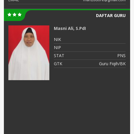
DAFTAR GURU
Masni Ali, S.PdI
NIK
NIP
PK
STAT
PNS
ab
GTK
Guru Fiqih/BK