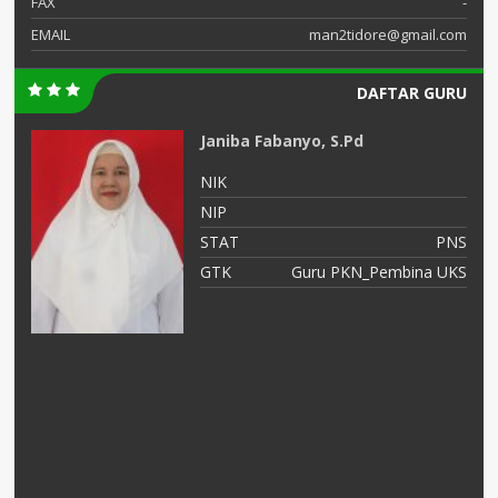
FAX
-
EMAIL
man2tidore@gmail.com
DAFTAR GURU
Janiba Fabanyo, S.Pd
NIK
NIP
STAT
PNS
si
GTK
Guru PKN_Pembina UKS