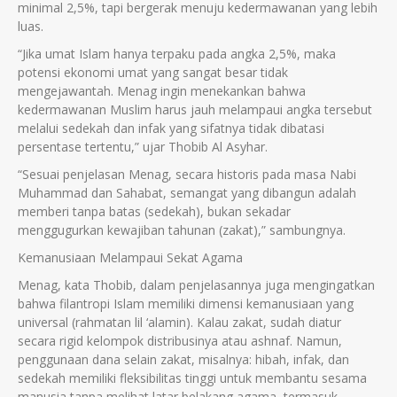
minimal 2,5%, tapi bergerak menuju kedermawanan yang lebih
luas.
“Jika umat Islam hanya terpaku pada angka 2,5%, maka
potensi ekonomi umat yang sangat besar tidak
mengejawantah. Menag ingin menekankan bahwa
kedermawanan Muslim harus jauh melampaui angka tersebut
melalui sedekah dan infak yang sifatnya tidak dibatasi
persentase tertentu,” ujar Thobib Al Asyhar.
“Sesuai penjelasan Menag, secara historis pada masa Nabi
Muhammad dan Sahabat, semangat yang dibangun adalah
memberi tanpa batas (sedekah), bukan sekadar
menggugurkan kewajiban tahunan (zakat),” sambungnya.
Kemanusiaan Melampaui Sekat Agama
Menag, kata Thobib, dalam penjelasannya juga mengingatkan
bahwa filantropi Islam memiliki dimensi kemanusiaan yang
universal (rahmatan lil ‘alamin). Kalau zakat, sudah diatur
secara rigid kelompok distribusinya atau ashnaf. Namun,
penggunaan dana selain zakat, misalnya: hibah, infak, dan
sedekah memiliki fleksibilitas tinggi untuk membantu sesama
manusia tanpa melihat latar belakang agama, termasuk