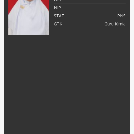
NIP
PK
STAT
PNS
IK
GTK
Guru Kimia