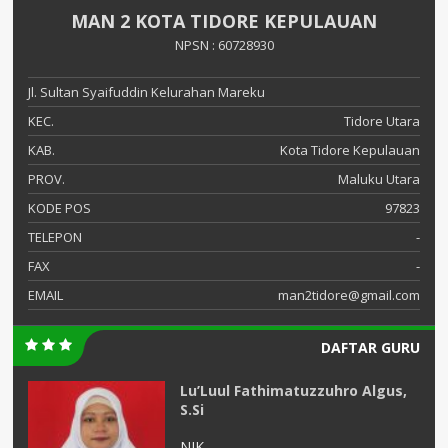
MAN 2 KOTA TIDORE KEPULAUAN
NPSN : 60728930
Jl. Sultan Syaifuddin Kelurahan Mareku
KEC.
Tidore Utara
KAB.
Kota Tidore Kepulauan
PROV.
Maluku Utara
KODE POS
97823
TELEPON
-
FAX
-
EMAIL
man2tidore@gmail.com
DAFTAR GURU
Lu’Luul Fathimatuzzuhro Algus,
S.Si
NIK