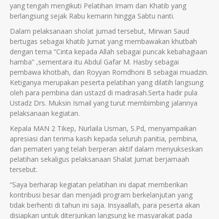
yang tengah mengikuti Pelatihan Imam dan Khatib yang
berlangsung sejak Rabu kemarin hingga Sabtu nanti.
Dalam pelaksanaan sholat jumad tersebut, Mirwan Saud
bertugas sebagai khatib Jumat yang membawakan khutbah
dengan tema “Cinta kepada Allah sebagai puncak kebahagiaan
hamba” ,sementara itu Abdul Gafar M. Hasby sebagai
pembawa khotbah, dan Royyan Romdhoni B sebagai muadzin.
Ketiganya merupakan peserta pelatihan yang dilatih langsung
oleh para pembina dan ustazd di madrasah.Serta hadir pula
Ustadz Drs. Muksin Ismail yang turut membimbing jalannya
pelaksanaan kegiatan.
Kepala MAN 2 Tikep, Nurlaila Usman, S.Pd, menyampaikan
apresiasi dan terima kasih kepada seluruh panitia, pembina,
dan pemateri yang telah berperan aktif dalam menyukseskan
pelatihan sekaligus pelaksanaan Shalat Jumat berjamaah
tersebut.
“Saya berharap kegiatan pelatihan ini dapat memberikan
kontribusi besar dan menjadi program berkelanjutan yang
tidak berhenti di tahun ini saja. Insyaallah, para peserta akan
disiapkan untuk diterjunkan langsung ke masyarakat pada