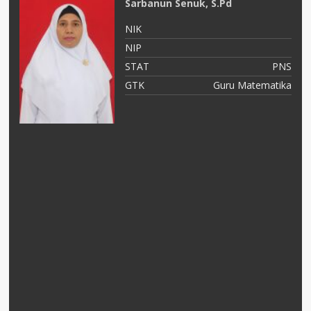
Sarbanun Senuk, S.Pd
NIK
NIP
PK
STAT
PNS
as
GTK
Guru Matematika