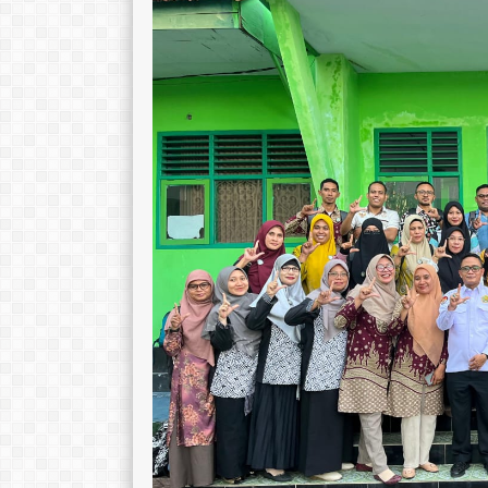
Jufri Ismail, M.Pd
Amri Barakati, 
NIK
NIK
82720
NIP
NIP
STAT
PPPK
STAT
GTK
Guru Sejarah
GTK