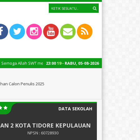
T melimpahkan keberkahan, kesehatan, dan kesuksesan kepada kita semua
23
:
00
20
- RABU, 05-08-2026
ihan Calon Penulis 2025
DATA SEKOLAH
AN 2 KOTA TIDORE KEPULAUAN
NPSN : 60728930