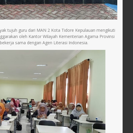
GTK
Tenaga Administrasi
k tujuh guru dari MAN 2 Kota Tidore Kepulauan mengikuti
enggarakan oleh Kantor Wilayah Kementerian Agama Provinsi
 bekerja sama dengan Agen Literasi Indonesia.