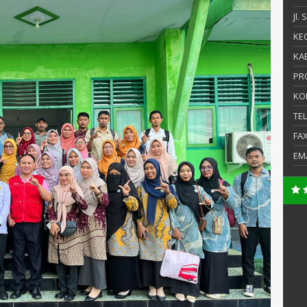
Jl.
KEC
KAB
PR
KO
TE
FA
EM
S.PdI
Rizki Fatmala
Fabanyo,S.Pdi
50603840001
NIK
-
NIP
Guru Honor
STAT
Guru Kelas