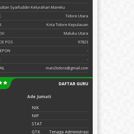
 Sultan Syaifuddin Kelurahan Mareku
.
Tidore Utara
.
Kota Tidore Kepulauan
OV.
Maluku Utara
DE POS
97823
LEPON
-
X
-
AIL
man2tidore@gmail.com
DAFTAR GURU
Ade Jumati
R
NIK
N
NIP
N
STAT
S
GTK
Tenaga Administrasi
G