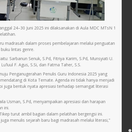
tanggal 24–30 Juni 2025 ini dilaksanakan di Aula MDC MTsN 1
elatihan.
ru madrasah dalam proses pembelajaran melalui penguatan
buku lintas genre.
tu: Sarbanun Senuk, S.Pd, Fitriya Karim, S.Pd, Munsyiati U.
, Lu’luul F. Agus, S.Si, dan Fatma Taher, S.S.
menuju Penganugerahan Penulis Guru Indonesia 2025 yang
mendatang di Kota Ternate. Agenda ini tidak hanya menjadi
pi juga bentuk nyata apresiasi terhadap semangat literasi
aila Usman, S.Pd, menyampaikan apresiasi dan harapan
 ini.
kep turut ambil bagian dalam pelatihan bergengsi ini.
uga menulis sejarah baru bagi madrasah melalui literasi,”