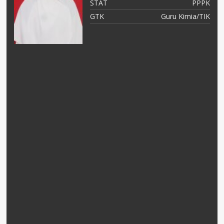
NS
STAT
PPPK
KS
GTK
Guru Kimia/TIK