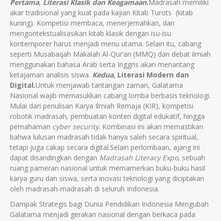
Pertama
,
Literasi Klasik dan Keagamaan.
Madrasah memiliki
akar tradisional yang kuat pada kajian Kitab Turots (kitab
kuning). Kompetisi membaca, menerjemahkan, dan
mengontekstualisasikan kitab klasik dengan isu-isu
kontemporer harus menjadi menu utama. Selain itu, cabang
seperti Musabaqah Makalah Al-Qur’an (MMQ) dan debat ilmiah
menggunakan bahasa Arab serta Inggris akan menantang
ketajaman analisis siswa.
Kedua,
Literasi Modern dan
Digital.
Untuk menjawab tantangan zaman, Galatama
Nasional wajib memasukkan cabang lomba berbasis teknologi.
Mulai dari penulisan Karya Ilmiah Remaja (KIR), kompetisi
robotik madrasah, pembuatan konten digital edukatif, hingga
pemahaman
cyber security
. Kombinasi ini akan memastikan
bahwa lulusan madrasah tidak hanya saleh secara spiritual,
tetapi juga cakap secara digital.Selain perlombaan, ajang ini
dapat disandingkan dengan
Madrasah Literacy Expo
, sebuah
ruang pameran nasional untuk memamerkan buku-buku hasil
karya guru dan siswa, serta inovasi teknologi yang diciptakan
oleh madrasah-madrasah di seluruh Indonesia.
Dampak Strategis bagi Dunia Pendidikan Indonesia Mengubah
Galatama menjadi gerakan nasional dengan berkaca pada