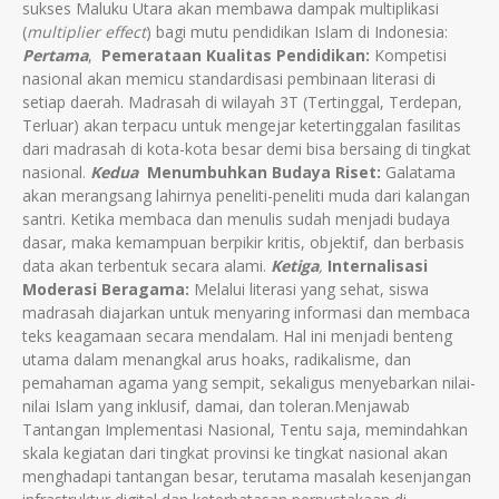
sukses Maluku Utara akan membawa dampak multiplikasi
(
multiplier effect
) bagi mutu pendidikan Islam di Indonesia:
Pertama
,
Pemerataan Kualitas Pendidikan:
Kompetisi
nasional akan memicu standardisasi pembinaan literasi di
setiap daerah. Madrasah di wilayah 3T (Tertinggal, Terdepan,
Terluar) akan terpacu untuk mengejar ketertinggalan fasilitas
dari madrasah di kota-kota besar demi bisa bersaing di tingkat
nasional.
Kedua
Menumbuhkan Budaya Riset:
Galatama
akan merangsang lahirnya peneliti-peneliti muda dari kalangan
santri. Ketika membaca dan menulis sudah menjadi budaya
dasar, maka kemampuan berpikir kritis, objektif, dan berbasis
data akan terbentuk secara alami.
Ketiga
,
Internalisasi
Moderasi Beragama:
Melalui literasi yang sehat, siswa
madrasah diajarkan untuk menyaring informasi dan membaca
teks keagamaan secara mendalam. Hal ini menjadi benteng
utama dalam menangkal arus hoaks, radikalisme, dan
pemahaman agama yang sempit, sekaligus menyebarkan nilai-
nilai Islam yang inklusif, damai, dan toleran.Menjawab
Tantangan Implementasi Nasional, Tentu saja, memindahkan
skala kegiatan dari tingkat provinsi ke tingkat nasional akan
menghadapi tantangan besar, terutama masalah kesenjangan