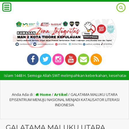
448 H. Semoga Allah SWT melimpahkan keberkahan, kesehatan, dan kesuk
Anda Ada di :
Home
/
Artikel
/
GALATAMA MALUKU UTARA
EPISENTRUM MENUJU NASIONAL MENJADI KATALISATOR LITERASI
INDONESIA
GALATAMA MALUKU UTARA