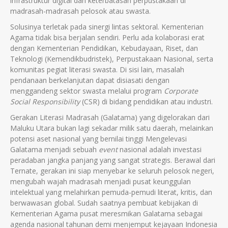
infrastruktur digital dan keterbatasan perpustakaan di
madrasah-madrasah pelosok atau swasta.
Solusinya terletak pada sinergi lintas sektoral. Kementerian
Agama tidak bisa berjalan sendiri. Perlu ada kolaborasi erat
dengan Kementerian Pendidikan, Kebudayaan, Riset, dan
Teknologi (Kemendikbudristek), Perpustakaan Nasional, serta
komunitas pegiat literasi swasta. Di sisi lain, masalah
pendanaan berkelanjutan dapat disiasati dengan
menggandeng sektor swasta melalui program
Corporate
Social Responsibility
(CSR) di bidang pendidikan atau industri.
Gerakan Literasi Madrasah (Galatama) yang digelorakan dari
Maluku Utara bukan lagi sekadar milik satu daerah, melainkan
potensi aset nasional yang bernilai tinggi Mengelevasi
Galatama menjadi sebuah
event
nasional adalah investasi
peradaban jangka panjang yang sangat strategis. Berawal dari
Ternate, gerakan ini siap menyebar ke seluruh pelosok negeri,
mengubah wajah madrasah menjadi pusat keunggulan
intelektual yang melahirkan pemuda-pemudi literat, kritis, dan
berwawasan global. Sudah saatnya pembuat kebijakan di
Kementerian Agama pusat meresmikan Galatama sebagai
agenda nasional tahunan demi menjemput kejayaan Indonesia